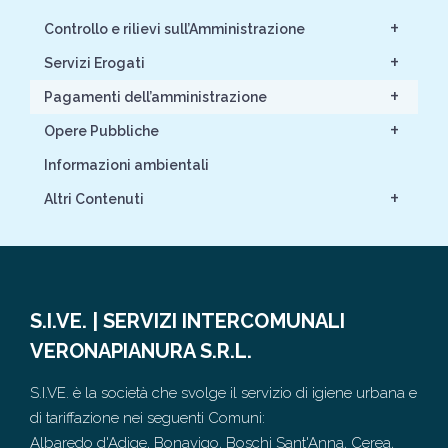
+
Controllo e rilievi sull’Amministrazione
+
Servizi Erogati
+
Pagamenti dell’amministrazione
+
Opere Pubbliche
Informazioni ambientali
+
Altri Contenuti
S.I.VE. | SERVIZI INTERCOMUNALI
VERONAPIANURA S.R.L.
S.I.VE. è la società che svolge il servizio di igiene urbana e
di tariffazione nei seguenti Comuni:
Albaredo d'Adige, Bonavigo, Boschi Sant'Anna, Cerea,