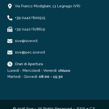
Via Franco Modigliani, 13 Legnago (VR)
+39 0442/600515
+39 0442/628619
sive@sivevr.it
sive@pec.sivevr.it
Orari di Apertura
Lunedì - Mercoledì - Venerdì:
chiuso
Martedì - Giovedì:
08:00 - 15:30
© 2026 Sive • All Rights Reserved. • P.IVA e C.F.: