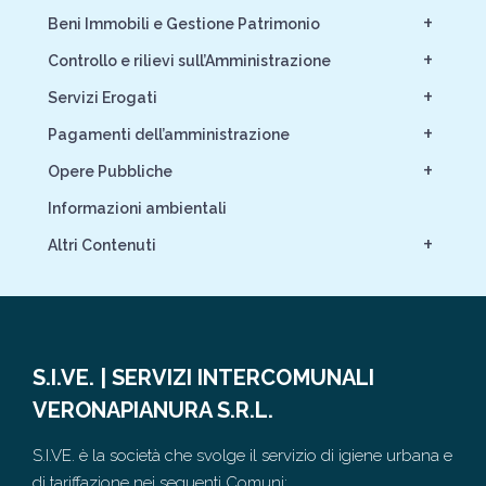
+
Beni Immobili e Gestione Patrimonio
+
Controllo e rilievi sull’Amministrazione
+
Servizi Erogati
+
Pagamenti dell’amministrazione
+
Opere Pubbliche
Informazioni ambientali
+
Altri Contenuti
S.I.VE. | SERVIZI INTERCOMUNALI
VERONAPIANURA S.R.L.
S.I.VE. è la società che svolge il servizio di igiene urbana e
di tariffazione nei seguenti Comuni: