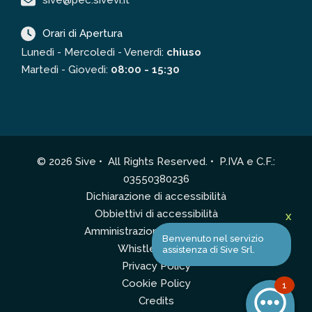
sive@pec.sivevr.it
Orari di Apertura
Lunedì - Mercoledì - Venerdì:
chiuso
Martedì - Giovedì:
08:00 - 15:30
© 2026 Sive • All Rights Reserved. • P.IVA e C.F.:
03550380236
Dichiarazione di accessibilità
Obbiettivi di accessibilità
X
Amministrazione Trasparente
Benvenuto nel servizio
Whistleblowing
assistenza di Sive Srl.
Privacy Policy
Cookie Policy
1
Credits