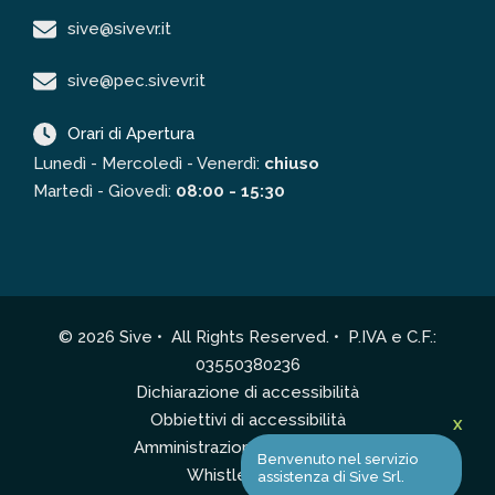
sive@sivevr.it
sive@pec.sivevr.it
Orari di Apertura
Lunedì - Mercoledì - Venerdì:
chiuso
Martedì - Giovedì:
08:00 - 15:30
© 2026 Sive • All Rights Reserved. • P.IVA e C.F.:
03550380236
Dichiarazione di accessibilità
Obbiettivi di accessibilità
X
Amministrazione Trasparente
Benvenuto nel servizio
Whistleblowing
assistenza di Sive Srl.