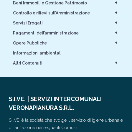
+
Beni Immobili e Gestione Patrimonio
+
Controllo e rilievi sull’Amministrazione
+
Servizi Erogati
+
Pagamenti dell’amministrazione
+
Opere Pubbliche
Informazioni ambientali
+
Altri Contenuti
S.I.VE. | SERVIZI INTERCOMUNALI
VERONAPIANURA S.R.L.
S.I.VE. è la società che svolge il servizio di igiene urbana e
di tariffazione nei seguenti Comuni: