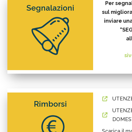
Per segna
Segnalazioni
sul miglior
inviare un
“SE
al
siv
UTENZ
Rimborsi
UTENZ
DOMES
Scarica il m