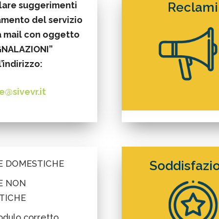
lare suggerimenti
Reclami
amento del servizio
a mail con oggetto
GNALAZIONI”
l’indirizzo:
e@sivevr.it
E DOMESTICHE
Soddisfazi
E NON
TICHE
odulo corretto,