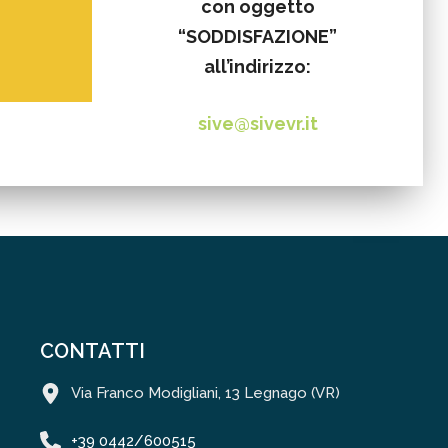
con oggetto
“SODDISFAZIONE”
all’indirizzo:
sive
@sivevr.it
CONTATTI
Via Franco Modigliani, 13 Legnago (VR)
+39 0442/600515