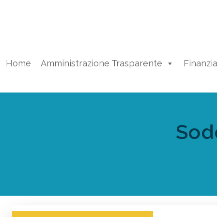
Vai
al
contenuto
Home
Amministrazione Trasparente
Finanzi
Sod