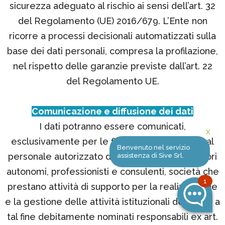
sicurezza adeguato al rischio ai sensi dell’art. 32
del Regolamento (UE) 2016/679. L’Ente non
ricorre a processi decisionali automatizzati sulla
base dei dati personali, compresa la profilazione,
nel rispetto delle garanzie previste dall’art. 22
del Regolamento UE.
Comunicazione e diffusione dei dati
I dati potranno essere comunicati,
X
esclusivamente per le finalità sopra indicate, al
Benvenuto nel servizio
personale autorizzato dell’Ente e a collaboratori
assistenza di Sive Srl.
autonomi, professionisti e consulenti, società che
1
prestano attività di supporto per la realizzazione
e la gestione delle attività istituzionali dell’Ente, a
tal fine debitamente nominati responsabili ex art.