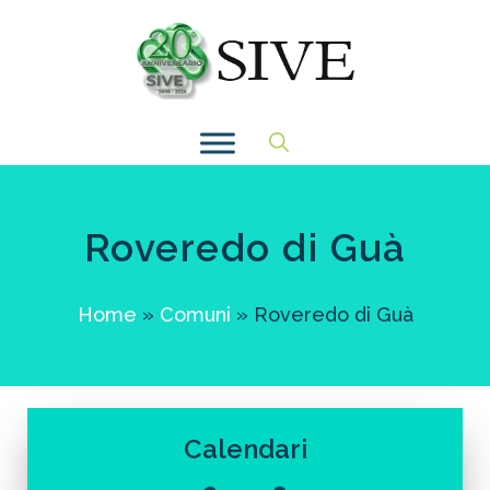
Vai
al
contenuto
Roveredo di Guà
Home
»
Comuni
»
Roveredo di Guà
Calendari