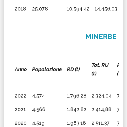
2018
25.078
10.594,42
14.456,03
7
MINERBE
Tot. RU
RD
Anno
Popolazione
RD (t)
(t)
(%)
2022
4.574
1.796,28
2.324,04
77,2
2021
4.566
1.842,82
2.414,88
76,3
2020
4.519
1.983,16
2.511,37
78,