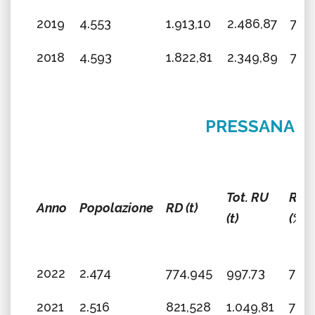
2019
4.553
1.913,10
2.486,87
76,
2018
4.593
1.822,81
2.349,89
77,5
PRESSANA
Tot. RU
RD
Anno
Popolazione
RD (t)
(t)
(%)
2022
2.474
774,945
997,73
77,6
2021
2.516
821,528
1.049,81
78,2