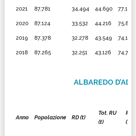
2021
87.781
34.494
44.690
77,18%
2020
87.124
33.532
44.216
75,84
2019
87.378
32.278
43.549
74,12%
2018
87.265
32.251
43.126
74,78%
ALBAREDO D’ADI
Tot. RU
RD
Anno
Popolazione
RD (t)
(t)
(%)