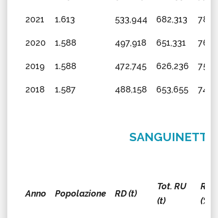
2021
1.613
533,944
682,313
78,2
2020
1.588
497,918
651,331
76,4
2019
1.588
472,745
626,236
75,4
2018
1.587
488,158
653,655
74,6
SANGUINETTO
Tot. RU
RD
Anno
Popolazione
RD (t)
(t)
(%)