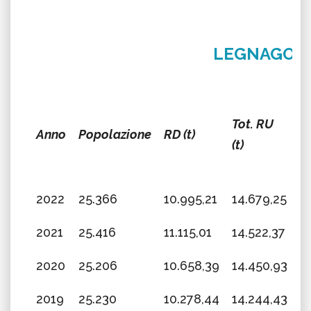
LEGNAGO
Tot. RU
R
Anno
Popolazione
RD (t)
(t)
(%
2022
25.366
10.995,21
14.679,25
7
2021
25.416
11.115,01
14.522,37
7
2020
25.206
10.658,39
14.450,93
7
2019
25.230
10.278,44
14.244,43
7