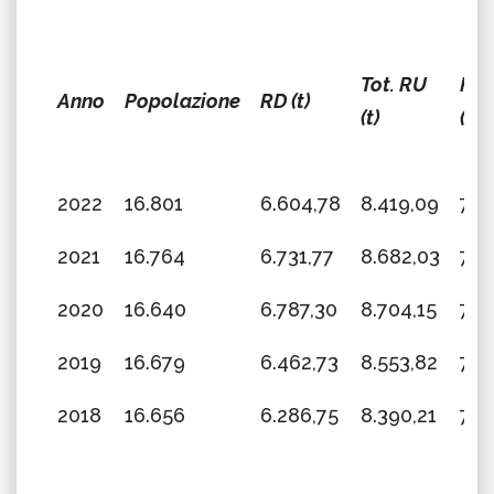
Tot. RU
RD
Anno
Popolazione
RD (t)
(t)
(%)
2022
16.801
6.604,78
8.419,09
78,
2021
16.764
6.731,77
8.682,03
77,
2020
16.640
6.787,30
8.704,15
77,
2019
16.679
6.462,73
8.553,82
75,
2018
16.656
6.286,75
8.390,21
74,