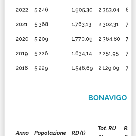
2022
5.246
1.905,30
2.353,04
80,
2021
5.368
1.763,13
2.302,31
76,
2020
5.209
1.770,09
2.364,80
74,
2019
5.226
1.634,14
2.251,95
72,
2018
5.229
1.546,69
2.129,09
72,
BONAVIGO
Tot. RU
RD
Anno
Popolazione
RD (t)