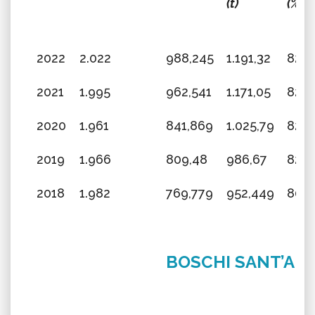
(t)
(%)
2022
2.022
988,245
1.191,32
82,9
2021
1.995
962,541
1.171,05
82,1
2020
1.961
841,869
1.025,79
82,0
2019
1.966
809,48
986,67
82,0
2018
1.982
769,779
952,449
80,8
BOSCHI SANT’AN