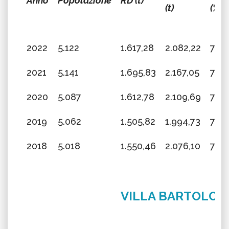
Anno
Popolazione
RD (t)
(t)
(%)
2022
5.122
1.617,28
2.082,22
77,6
2021
5.141
1.695,83
2.167,05
78,2
2020
5.087
1.612,78
2.109,69
76,4
2019
5.062
1.505,82
1.994,73
75,4
2018
5.018
1.550,46
2.076,10
74,6
VILLA BARTOLOM