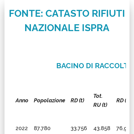
FONTE: CATASTO RIFIUTI
NAZIONALE ISPRA
BACINO DI RACCOLTA S
Tot.
Anno
Popolazione
RD (t)
RD (%)
RU (t)
2022
87.780
33.756
43.858
76,97