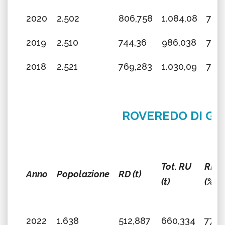
2020
2.502
806,758
1.084,08
74,4
2019
2.510
744,36
986,038
75,4
2018
2.521
769,283
1.030,09
74,6
ROVEREDO DI GU
Tot. RU
RD
Anno
Popolazione
RD (t)
(t)
(%)
2022
1.638
512,887
660,334
77,6