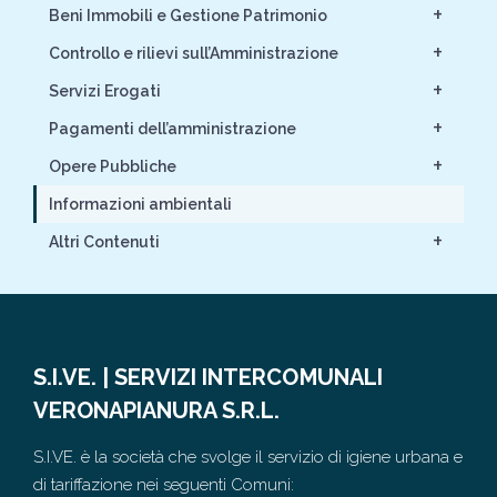
+
Beni Immobili e Gestione Patrimonio
+
Controllo e rilievi sull’Amministrazione
+
Servizi Erogati
+
Pagamenti dell’amministrazione
+
Opere Pubbliche
Informazioni ambientali
+
Altri Contenuti
S.I.VE. | SERVIZI INTERCOMUNALI
VERONAPIANURA S.R.L.
S.I.VE. è la società che svolge il servizio di igiene urbana e
di tariffazione nei seguenti Comuni: