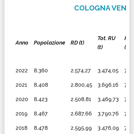
COLOGNA VENE
Tot. RU
RD
Anno
Popolazione
RD (t)
(t)
(%)
2022
8.360
2.574,27
3.474,05
74,1
2021
8.408
2.800,45
3.696,16
75,
2020
8.423
2.508,81
3.469,73
72,
2019
8.467
2.687,66
3.790,76
70,
2018
8.478
2.595,99
3.476,09
74,