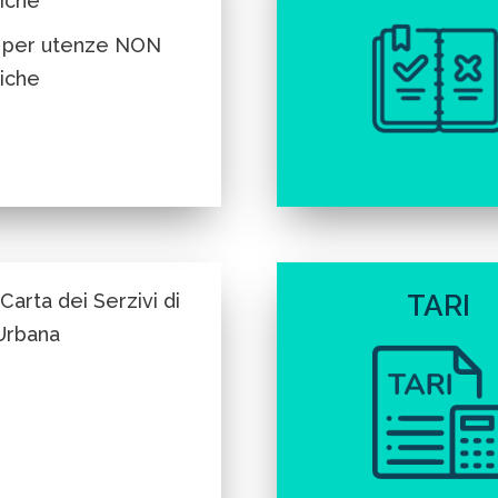
iche
 per utenze NON
iche
Carta dei Serzivi di
TARI
Urbana