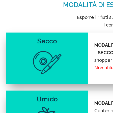
MODALITÀ DI E
Esporre i rifiuti
I co
Secco
MODALIT
Il
SECC
shopper 
Non utili
Umido
MODALIT
Conferire