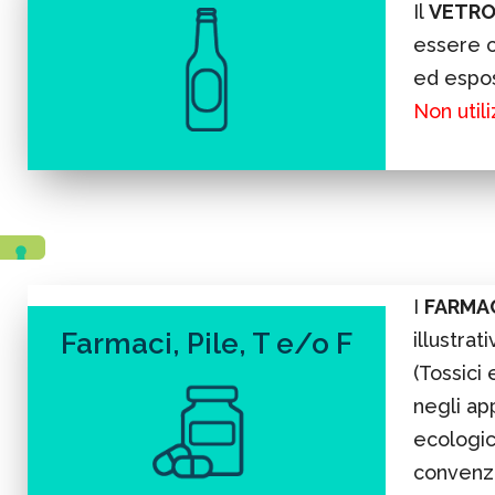
Il
VETR
essere c
ed espos
Non util
I
FARMAC
Farmaci, Pile, T e/o F
illustrati
(Tossici
negli ap
ecologich
convenzi