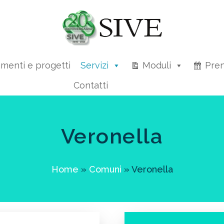
amenti e progetti
Servizi
Moduli
Pren
Contatti
Veronella
Home
»
Comuni
»
Veronella