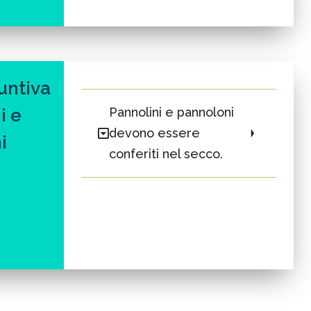
untiva
i e
Pannolini e pannoloni
devono essere
i
conferiti nel secco.