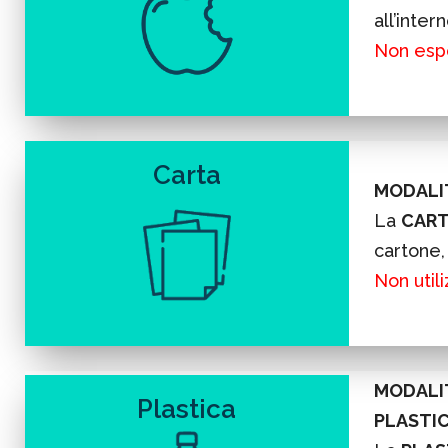
all’inter
Non espo
Carta
MODALIT
La
CAR
cartone,
Non utili
MODALIT
Plastica
PLASTI