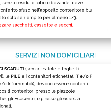
O
, senza residui di cibo o bevande, deve
onferito sfuso nell’apposito contenitore blu
to solo se riempito per almeno 1/3.
izzare sacchetti, cassette e secchi.
SERVIZI NON DOMICILIARI
I SCADUTI
(senza scatole e foglietti
vi), le
PILE
e i contenitori etichettati
T e/o F
 e/o Infiammabili), devono essere conferiti
positi contenitori presso le piazzole
e, gli Ecocentri, o presso gli esercizi
onati.