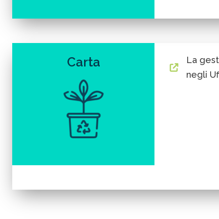
Carta
La gest
negli Uff