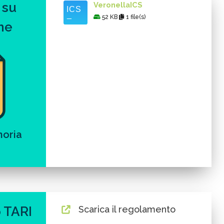
 su
VeronellaICS
52 KB
1 file(s)
ne
moria
 TARI
Scarica il regolamento