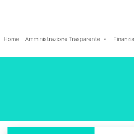
Vai
al
contenuto
Home
Amministrazione Trasparente
Finanzi