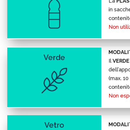
La
PLAS
in sacch
contenito
Non utili
MODALIT
Verde
Il
VERD
dell’app
(max. 10 
contenit
Non espo
Vetro
MODALIT