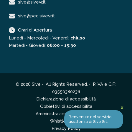
sive@sivevr.it
sive@pec.sivevr.it
Orari di Apertura
Lunedì - Mercoledì - Venerdì:
chiuso
Martedì - Giovedì:
08:00 - 15:30
© 2026 Sive • All Rights Reserved. • P.IVA e C.F.:
03550380236
Dichiarazione di accessibilità
Obbiettivi di accessibilità
X
Amministrazione Trasparente
Benvenuto nel servizio
Whistleblowing
assistenza di Sive Srl.
Privacy Policy