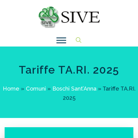
Vai
al
contenuto
Tariffe TA.RI. 2025
Home
»
Comuni
»
Boschi Sant’Anna
»
Tariffe TA.RI.
2025