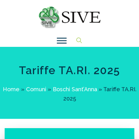
Vai
al
contenuto
Tariffe TA.RI. 2025
Home
»
Comuni
»
Boschi Sant’Anna
»
Tariffe TA.RI.
2025