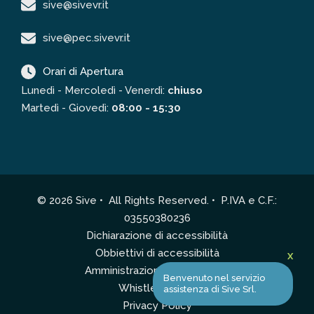
sive@sivevr.it
sive@pec.sivevr.it
Orari di Apertura
Lunedì - Mercoledì - Venerdì:
chiuso
Martedì - Giovedì:
08:00 - 15:30
© 2026 Sive • All Rights Reserved. • P.IVA e C.F.:
03550380236
Dichiarazione di accessibilità
Obbiettivi di accessibilità
X
Amministrazione Trasparente
Benvenuto nel servizio
Whistleblowing
assistenza di Sive Srl.
Privacy Policy