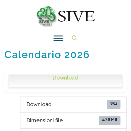
Vai
al
contenuto
Calendario 2026
Download
852
Download
1.76 MB
Dimensioni file