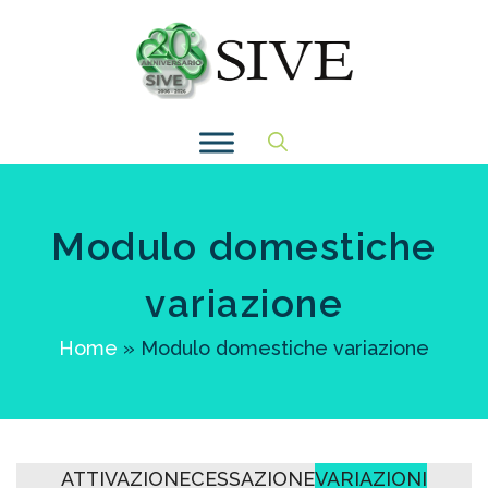
Vai
al
contenuto
Modulo domestiche
variazione
Home
»
Modulo domestiche variazione
ATTIVAZIONE
CESSAZIONE
VARIAZIONI