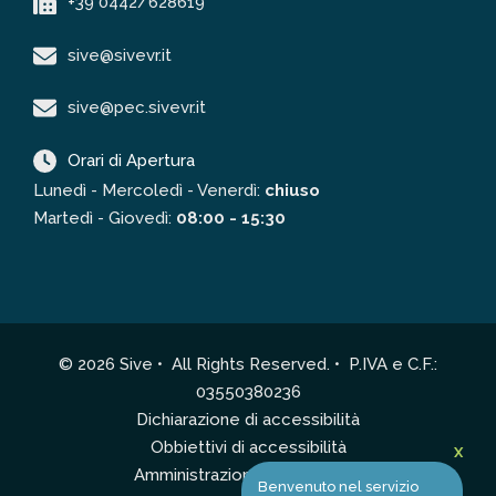
+39 0442/628619
sive@sivevr.it
sive@pec.sivevr.it
Orari di Apertura
Lunedì - Mercoledì - Venerdì:
chiuso
Martedì - Giovedì:
08:00 - 15:30
© 2026 Sive • All Rights Reserved. • P.IVA e C.F.:
03550380236
Dichiarazione di accessibilità
Obbiettivi di accessibilità
X
Amministrazione Trasparente
Benvenuto nel servizio