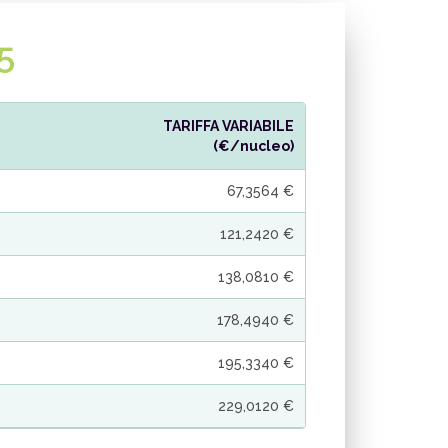
5
TARIFFA VARIABILE
(€/nucleo)
67,3564 €
121,2420 €
138,0810 €
178,4940 €
195,3340 €
229,0120 €