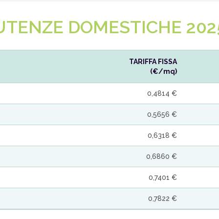
UTENZE DOMESTICHE 202
TARIFFA FISSA
(€/mq)
0,4814 €
0,5656 €
0,6318 €
0,6860 €
0,7401 €
0,7822 €