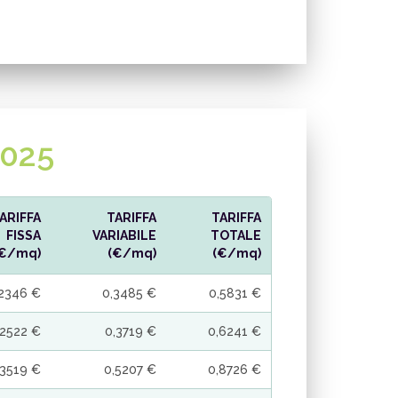
025
ARIFFA
TARIFFA
TARIFFA
FISSA
VARIABILE
TOTALE
(€/mq)
(€/mq)
(€/mq)
,2346 €
0,3485 €
0,5831 €
,2522 €
0,3719 €
0,6241 €
,3519 €
0,5207 €
0,8726 €