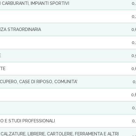
 CARBURANTI, IMPIANTI SPORTIVI
0
0
NZA STRAORDINARIA
0
0
E
0
NTE
0
ECUPERO, CASE DI RIPOSO, COMUNITA'
0
0,
0
TO E STUDI PROFESSIONALI
0
 CALZATURE, LIBRERIE, CARTOLERIE, FERRAMENTA E ALTRI