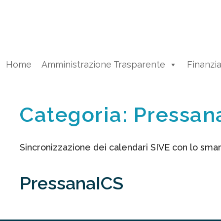
Vai
al
contenuto
Home
Amministrazione Trasparente
Finanzi
Categoria:
Pressan
Sincronizzazione dei calendari SIVE con lo smar
PressanaICS