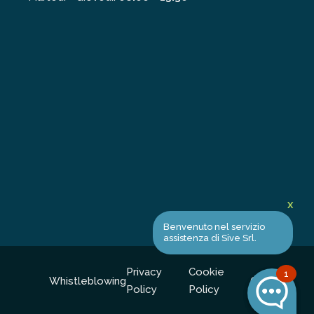
X
Benvenuto nel servizio
assistenza di Sive Srl.
e
Privacy
Cookie
1
Whistleblowing
Credits
Policy
Policy