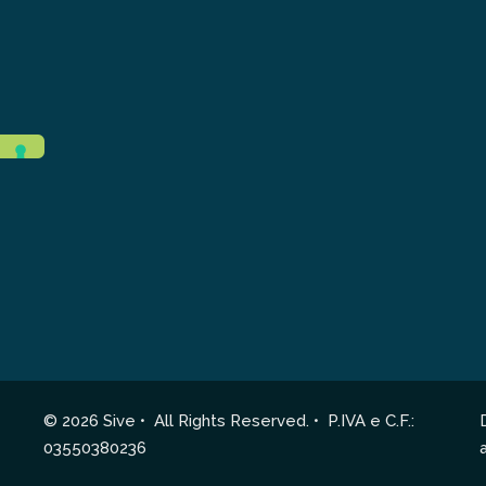
© 2026 Sive • All Rights Reserved. • P.IVA e C.F.:
03550380236