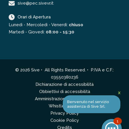
sive@pec.sivevr.it
Orari di Apertura
Lunedì - Mercoledì - Venerdì:
chiuso
Martedì - Giovedì:
08:00 - 15:30
© 2026 Sive • All Rights Reserved. • P.IVA e C.F.:
03550380236
Dichiarazione di accessibilità
Obbiettivi di accessibilità
X
Amministrazione Trasparente
Benvenuto nel servizio
Whistleblowing
assistenza di Sive Srl.
Privacy Policy
Cookie Policy
1
Credits