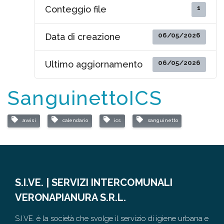
1
Conteggio file
06/05/2026
Data di creazione
06/05/2026
Ultimo aggiornamento
SanguinettoICS
avvisi
calendario
ics
sanguinetto
S.I.VE. | SERVIZI INTERCOMUNALI
VERONAPIANURA S.R.L.
S.I.VE. è la società che svolge il servizio di igiene urbana e