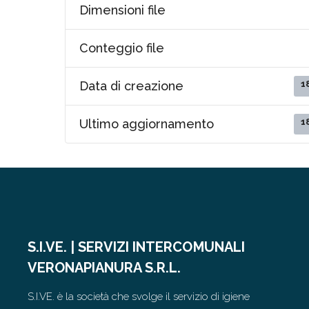
Dimensioni file
Conteggio file
1
Data di creazione
1
Ultimo aggiornamento
S.I.VE. | SERVIZI INTERCOMUNALI
VERONAPIANURA S.R.L.
S.I.VE. è la società che svolge il servizio di igiene