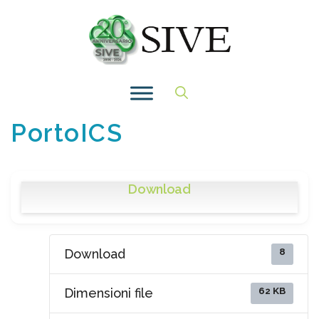
Vai
al
contenuto
PortoICS
Download
8
Download
62 KB
Dimensioni file