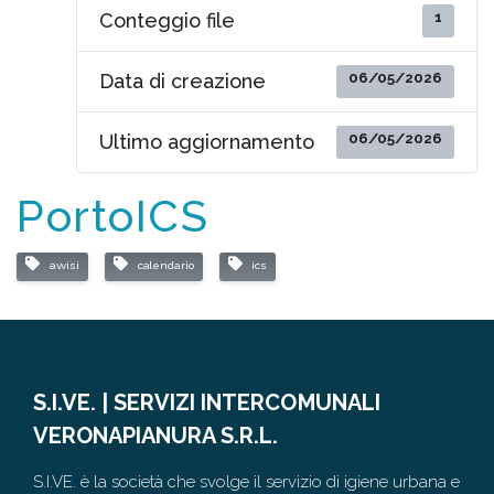
1
Conteggio file
06/05/2026
Data di creazione
06/05/2026
Ultimo aggiornamento
PortoICS
avvisi
calendario
ics
S.I.VE. | SERVIZI INTERCOMUNALI
VERONAPIANURA S.R.L.
S.I.VE. è la società che svolge il servizio di igiene urbana e