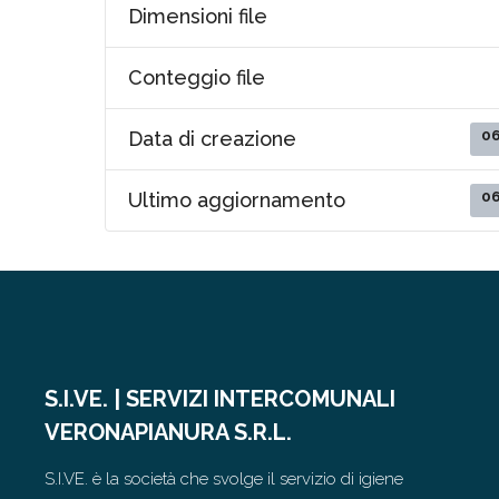
Dimensioni file
Conteggio file
0
Data di creazione
0
Ultimo aggiornamento
S.I.VE. | SERVIZI INTERCOMUNALI
VERONAPIANURA S.R.L.
S.I.VE. è la società che svolge il servizio di igiene