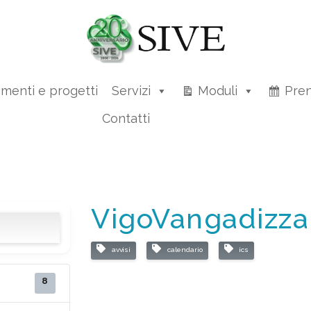
amenti e progetti
Servizi
Moduli
Pren
Contatti
VigoVangadizza
avvisi
calendario
ics
8