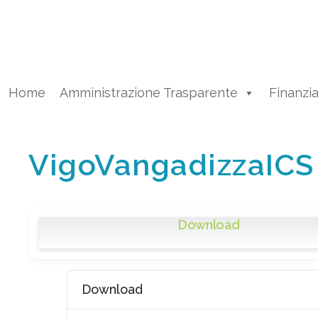
Vai
al
contenuto
Home
Amministrazione Trasparente
Finanzi
VigoVangadizzaICS
Download
Download