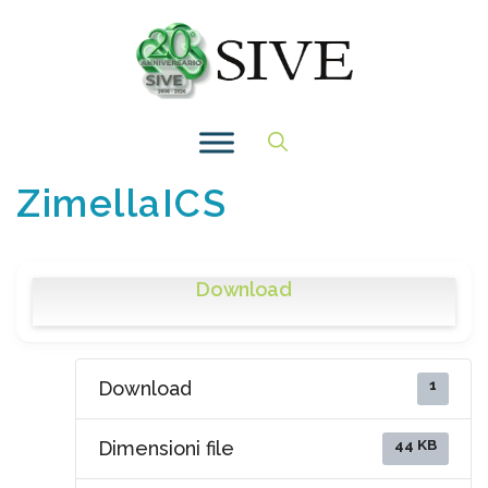
Vai
al
contenuto
ZimellaICS
Download
1
Download
44 KB
Dimensioni file