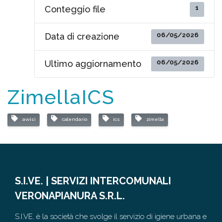
1
Conteggio file
06/05/2026
Data di creazione
06/05/2026
Ultimo aggiornamento
ZimellaICS
avvisi
calendario
ics
zimella
S.I.VE. | SERVIZI INTERCOMUNALI
VERONAPIANURA S.R.L.
S.I.VE. è la società che svolge il servizio di igiene urbana e