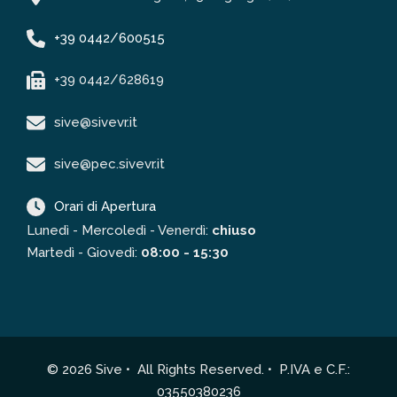
+39 0442/600515
+39 0442/628619
sive@sivevr.it
sive@pec.sivevr.it
Orari di Apertura
Lunedì - Mercoledì - Venerdì:
chiuso
Martedì - Giovedì:
08:00 - 15:30
© 2026 Sive • All Rights Reserved. • P.IVA e C.F.:
03550380236