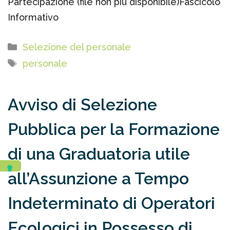
Partecipazione (file non più disponibile)Fascicolo
Informativo
Categorie
Selezione del personale
Tag
personale
Avviso di Selezione
Pubblica per la Formazione
di una Graduatoria utile
all’Assunzione a Tempo
Indeterminato di Operatori
Ecologici in Possesso di