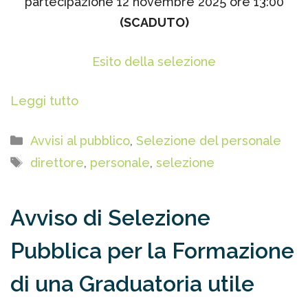
partecipazione 12 novembre 2025 ore 13:00
(SCADUTO)
Esito della selezione
Leggi tutto
Categorie
Avvisi al pubblico
,
Selezione del personale
Tag
direttore
,
personale
,
selezione
Avviso di Selezione
Pubblica per la Formazione
di una Graduatoria utile