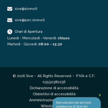
sive@sivevr.it
sive@pec.sivevr.it
Orari di Apertura
Lunedì - Mercoledì - Venerdì:
chiuso
Martedì - Giovedì:
08:00 - 15:30
© 2026 Sive • All Rights Reserved. • P.IVA e C.F.:
03550380236
Dichiarazione di accessibilità
Obbiettivi di accessibilità
X
Amministrazione Trasparente
Benvenuto nel servizio
Whistleblowing
assistenza di Sive Srl.