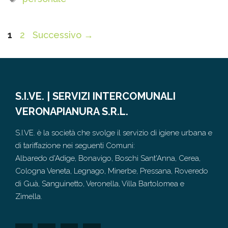
Pagina
Pagina
1
2
Successivo
→
S.I.VE. | SERVIZI INTERCOMUNALI
VERONAPIANURA S.R.L.
S.I.VE. è la società che svolge il servizio di igiene urbana e
di tariffazione nei seguenti Comuni:
Albaredo d'Adige, Bonavigo, Boschi Sant'Anna, Cerea,
Cologna Veneta, Legnago, Minerbe, Pressana, Roveredo
di Guà, Sanguinetto, Veronella, Villa Bartolomea e
Zimella.