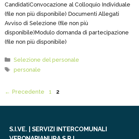
CandidatiConvocazione al Colloquio Individuale
(file non più disponibile) Documenti Allegati
Avviso di Selezione (file non più
disponibile)Modulo domanda di partecipazione
(file non più disponibile)
Categorie
Selezione del personale
Tag
personale
Pagina
Pagina
←
Precedente
1
2
S.I.VE. | SERVIZI INTERCOMUNALI
VERONAPIANURA S.R.L.