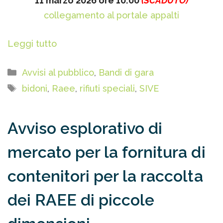
11 marzo 2026 ore 10:00
(SCADUTO)
collegamento al portale appalti
Leggi tutto
Categorie
Avvisi al pubblico
,
Bandi di gara
Tag
bidoni
,
Raee
,
rifiuti speciali
,
SIVE
Avviso esplorativo di
mercato per la fornitura di
contenitori per la raccolta
dei RAEE di piccole