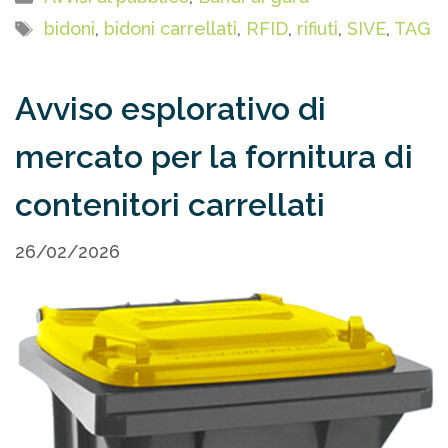
Tag
bidoni
,
bidoni carrellati
,
RFID
,
rifiuti
,
SIVE
,
TAG
Avviso esplorativo di
mercato per la fornitura di
contenitori carrellati
26/02/2026