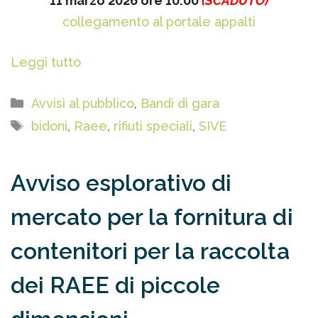
11 marzo 2026 ore 10:00
(SCADUTO)
collegamento al portale appalti
Leggi tutto
Categorie
Avvisi al pubblico
,
Bandi di gara
Tag
bidoni
,
Raee
,
rifiuti speciali
,
SIVE
Avviso esplorativo di
mercato per la fornitura di
contenitori per la raccolta
dei RAEE di piccole