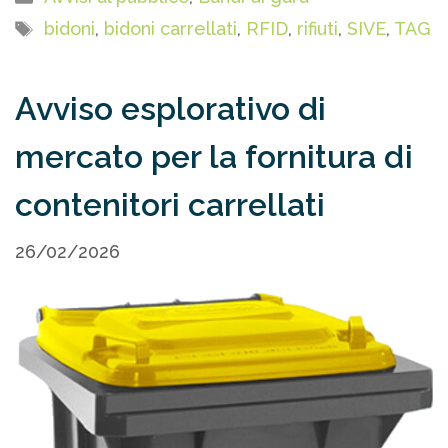
Tag
bidoni
,
bidoni carrellati
,
RFID
,
rifiuti
,
SIVE
,
TAG
Avviso esplorativo di
mercato per la fornitura di
contenitori carrellati
26/02/2026