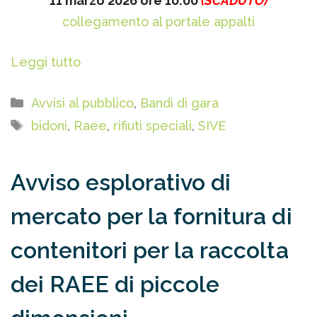
11 marzo 2026 ore 10:00
(SCADUTO)
collegamento al portale appalti
Leggi tutto
Categorie
Avvisi al pubblico
,
Bandi di gara
Tag
bidoni
,
Raee
,
rifiuti speciali
,
SIVE
Avviso esplorativo di
mercato per la fornitura di
contenitori per la raccolta
dei RAEE di piccole